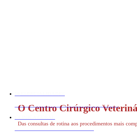
19 ESPECIALIDADES
O Centro Cirúrgico Veteriná
19 ESPECIALIDADES E MÉDICOS PÓS-GRADUADOS
CLÍNICA GERAL
Das consultas de rotina aos procedimentos mais comp
ACOMPANHAMENTO PERSONALIZADO